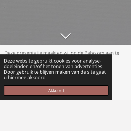
Deze presentatie maakten wij op de Pabo om aan te
geven wat het onderwijs in Nederland nu precies
Deze website gebruikt cookies voor analyse-
doeleinden en/of het tonen van advertenties.
inhoudt.
Door gebruik te blijven maken van de site gaat
u hiermee akkoord.
Akkoord