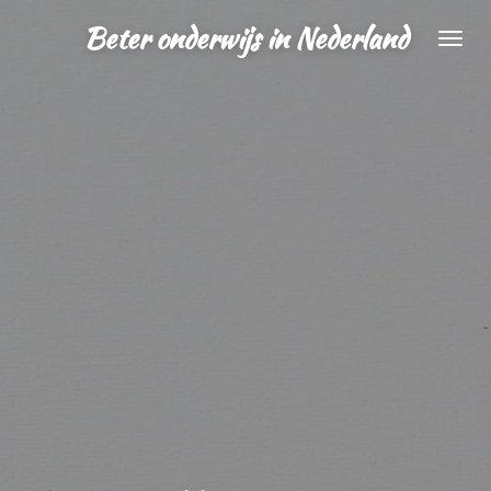
Ga
Beter onderwijs in Nederland
direct
naar
de
hoofdinhoud