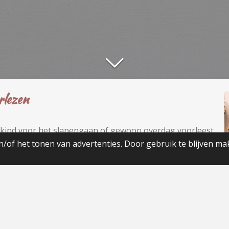
rlezen
 je kind voor het slapengaan of gewoon overdag voorleest.
r ook belangrijk voor de ontwikkeling. Doe jij nog niet
/of het tonen van advertenties. Door gebruik te blijven ma
e tijd dat wel te gaan doen. Grote voordelen van
.