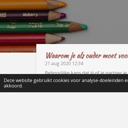
Waarom je als ouder moet voo
21 aug 2020
12:34
Behoorlijke kans dat jij of je partner
Dat is niet alleen leuk en gezellig, maa
Deze website gebruikt cookies voor analyse-doeleinden en
akkoord.
aan voorlezen, dan wordt het de hoogst
voorlezen zetten we even op een rijtje
Lees meer »
© 2020 - 2026 Beter onderwijs in Nederland