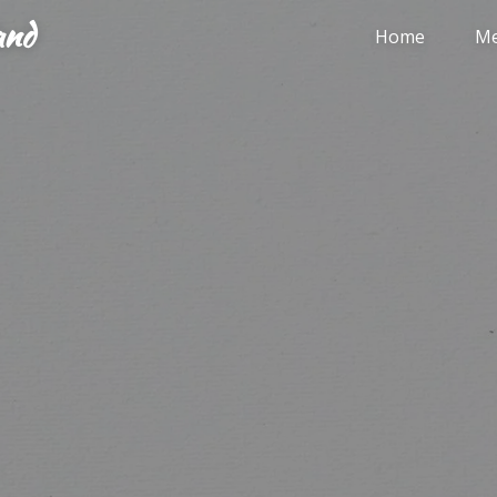
and
Home
Me